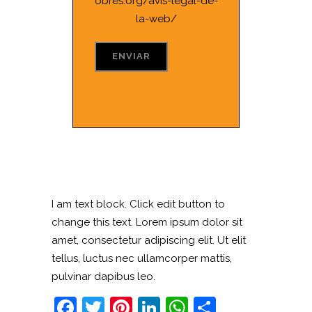
obres.org/avis-legal-de-
la-web/
I am text block. Click edit button to
change this text. Lorem ipsum dolor sit
amet, consectetur adipiscing elit. Ut elit
tellus, luctus nec ullamcorper mattis,
pulvinar dapibus leo.
Facebook
Twitter
Pinterest
LinkedIn
WhatsApp
Comparti