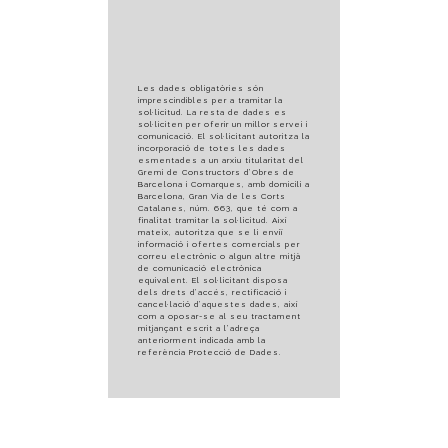
Les dades obligatòries són
imprescindibles per a tramitar la
sol·licitud. La resta de dades es
sol·liciten per oferir un millor servei i
comunicació. El sol·licitant autoritza la
incorporació de totes les dades
esmentades a un arxiu titularitat del
Gremi de Constructors d’Obres de
Barcelona i Comarques, amb domicili a
Barcelona, Gran Via de les Corts
Catalanes, núm. 663, que té com a
finalitat tramitar la sol·licitud. Així
mateix, autoritza que se li enviï
informació i ofertes comercials per
correu electrònic o algun altre mitjà
de comunicació electrònica
equivalent. El sol·licitant disposa
dels drets d’accés, rectificació i
cancel·lació d’aquestes dades, així
com a oposar-se al seu tractament
mitjançant escrit a l’adreça
anteriorment indicada amb la
referència Protecció de Dades.