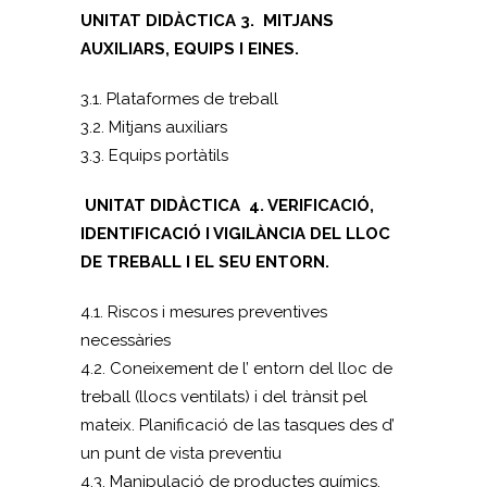
UNITAT DIDÀCTICA 3. MITJANS
AUXILIARS, EQUIPS I EINES.
3.1. Plataformes de treball
3.2. Mitjans auxiliars
3.3. Equips portàtils
UNITAT DIDÀCTICA 4. VERIFICACIÓ,
IDENTIFICACIÓ I VIGILÀNCIA DEL LLOC
DE TREBALL I EL SEU ENTORN.
4.1. Riscos i mesures preventives
necessàries
4.2. Coneixement de l’ entorn del lloc de
treball (llocs ventilats) i del trànsit pel
mateix. Planificació de las tasques des d’
un punt de vista preventiu
4.3. Manipulació de productes químics.