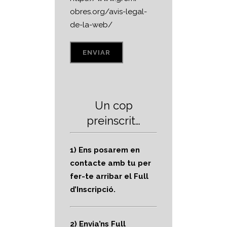
obres.org/avis-legal-
de-la-web/
Un cop
preinscrit…
1) Ens posarem en
contacte amb tu per
fer-te arribar el Full
d’Inscripció.
2) Envia’ns Full