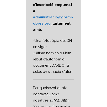
d’Inscripció emplenat
a
administracio@gremi-
obres.org
juntament
amb:
-Una fotocòpia del DNI
en vigor.
-Última nòmina o últim
rebut d’autònom o
document DARDO (si
estàs en situació d’atur).
Per qualsevol dubte
contacteu amb
nosaltres al 932 6594
30 o enviant un mail a