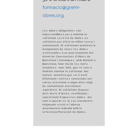
formacio@gremi-
obres.org
.
Les dades obligatòries són
imprescindibles per a tramitar la
sol·licitud. La resta de dades es
sol·liciten per oferir un millor servei i
comunicació. El sol·licitant autoritza la
incorporació de totes les dades
esmentades a un arxiu titularitat del
Gremi de Constructors d’Obres de
Barcelona i Comarques, amb domicili a
Barcelona, Gran Via de les Corts
Catalanes, núm. 663, que té com a
finalitat tramitar la sol·licitud. Així
mateix, autoritza que se li enviï
informació i ofertes comercials per
correu electrònic o algun altre mitjà
de comunicació electrònica
equivalent. El sol·licitant disposa
dels drets d’accés, rectificació i
cancel·lació d’aquestes dades, així
com a oposar-se al seu tractament
mitjançant escrit a l’adreça
anteriorment indicada amb la
referència Protecció de Dades.