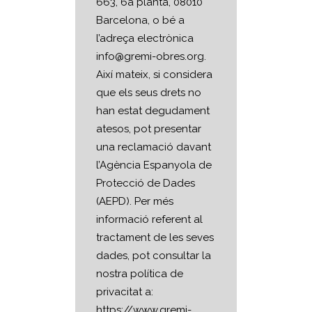
663, 6a planta, 08010
Barcelona, o bé a
l’adreça electrònica
info@gremi-obres.org.
Així mateix, si considera
que els seus drets no
han estat degudament
atesos, pot presentar
una reclamació davant
l’Agència Espanyola de
Protecció de Dades
(AEPD). Per més
informació referent al
tractament de les seves
dades, pot consultar la
nostra política de
privacitat a:
https://www.gremi-