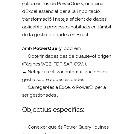
sòlida en l’ús de PowerQuery, una eina
d’Excel essencial per a la importació,
transformació i neteja eficient de dades,
aplicable a processos habituals en l’àmbit
de la gestió de dades en Excel.
Amb
PowerQuery
, podrem:
→ Obtenir dades des de qualsevol origen
(Pàgines WEB, PDF, SAP, CSV…).
→ Netejar i realitzar automatitzacions de
gestió sobre aquestes dades.
→ Carregar-les a Excel o PowerBI per a
ser gestionades .
Objectius específics:
→ Conèixer què és Power Query i quines