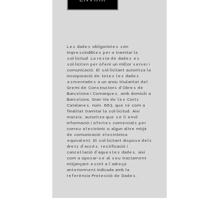
Les dades obligatòries són
imprescindibles per a tramitar la
sol·licitud. La resta de dades es
sol·liciten per oferir un millor servei i
comunicació. El sol·licitant autoritza la
incorporació de totes les dades
esmentades a un arxiu titularitat del
Gremi de Constructors d’Obres de
Barcelona i Comarques, amb domicili a
Barcelona, Gran Via de les Corts
Catalanes, núm. 663, que té com a
finalitat tramitar la sol·licitud. Així
mateix, autoritza que se li enviï
informació i ofertes comercials per
correu electrònic o algun altre mitjà
de comunicació electrònica
equivalent. El sol·licitant disposa dels
drets d’accés, rectificació i
cancel·lació d’aquestes dades, així
com a oposar-se al seu tractament
mitjançant escrit a l’adreça
anteriorment indicada amb la
referència Protecció de Dades.