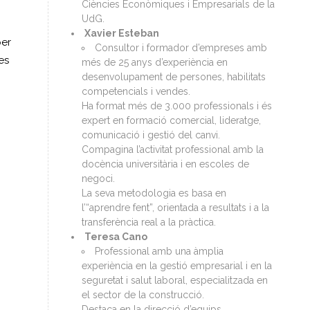
Ciències Econòmiques i Empresarials de la
UdG.
Xavier Esteban
per
Consultor i formador d’empreses amb
es
més de 25 anys d’experiència en
desenvolupament de persones, habilitats
competencials i vendes.
Ha format més de 3.000 professionals i és
expert en formació comercial, lideratge,
comunicació i gestió del canvi.
Compagina l’activitat professional amb la
docència universitària i en escoles de
negoci.
La seva metodologia es basa en
l’“aprendre fent”, orientada a resultats i a la
transferència real a la pràctica.
Teresa Cano
Professional amb una àmplia
experiència en la gestió empresarial i en la
seguretat i salut laboral, especialitzada en
el sector de la construcció.
Destaca en la direcció d’equips