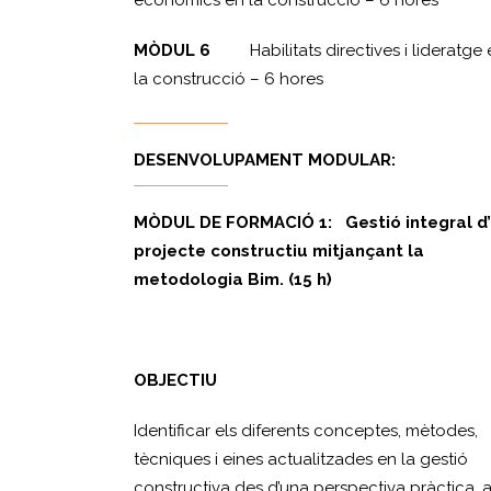
econòmics en la construcció – 6 hores
MÒDUL 6
Habilitats directives i lideratge 
la construcció – 6 hores
DESENVOLUPAMENT MODULAR:
MÒDUL DE FORMACIÓ 1
: Gestió integral d
projecte constructiu mitjançant la
metodologia Bim. (15 h)
OBJECTIU
Identificar els diferents conceptes, mètodes,
tècniques i eines actualitzades en la gestió
constructiva des d’una perspectiva pràctica, a