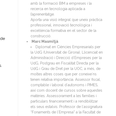
amb la formació BIM a empreses i la
recerca en tecnologia aplicada a
l’aprenentatge.
Aporta una visió integral que uneix pràctica
professional, innovació tecnològica i
excel·lència formativa en el sector de la
construcció.
 de
Marc Masmitjà
Diplomat en Ciències Empresarials per
la UdG (Universitat de Girona), Llicenciat en
Administració i Direcció d´Empreses per la
UdG, Postgrau en Fiscalitat Directa per la
.
UdG i Grau de Dret per la UOC, a més, de
moltes altres coses que per coneixe´ns
tenen relativa importància. Assessor fiscal,
comptable i laboral d´autonoms i PIMES,
així com docent de cursos sobre aquestes
matèries. Assessorament a les famílies i
particulars financerament i a rendibilitzar
els seus estalvis. Professor de l´assignatura
“Fonaments de l´Empresa” a la Facultat de