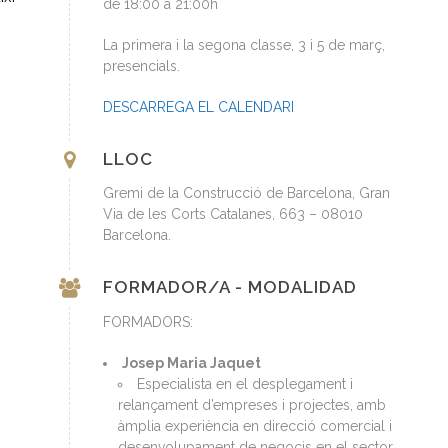
de 18:00 a 21:00h
La primera i la segona classe, 3 i 5 de març,
presencials.
DESCARREGA EL CALENDARI
LLOC
Gremi de la Construcció de Barcelona, Gran
Via de les Corts Catalanes, 663 – 08010
Barcelona.
FORMADOR/A - MODALIDAD
FORMADORS:
Josep Maria Jaquet
Especialista en el desplegament i
relançament d’empreses i projectes, amb
àmplia experiència en direcció comercial i
desenvolupament de negocis en el sector