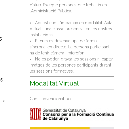
d’atur). Excepte persones que treballin en
l’Administració Pública.
Aquest curs s’imparteix en modalitat: Aula
Virtual i una classe presencial en les nostres
instal·lacions.
5
El curs es desenvolupa de forma
síncrona, en directe. La persona participant
ha de tenir càmera i micròfon.
No es poden gravar les sessions ni captar
imatges de les persones participants durant
les sessions formatives.
 6
Modalitat Virtual
Curs subvencionat per:
 la