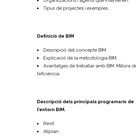
Organitzacions i agents que intervenen.
Tipus de projectes i exemples
Definició de BIM
Descripció del concepte BIM.
Explicació de la metodologia BIM.
Avantatges de treballar amb BIM. Millora d
l’eficiència.
Descripció dels principals programaris de
l’entorn BIM.
Revit
Allplan