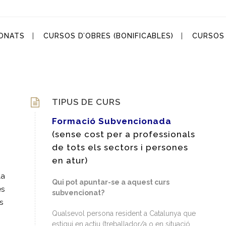
ONATS
CURSOS D’OBRES (BONIFICABLES)
CURSOS 
TIPUS DE CURS
Formació Subvencionada
(sense cost per a professionals
de tots els sectors i persones
en atur)
la
Qui pot apuntar-se a aquest curs
es
subvencionat?
s
Qualsevol persona resident a Catalunya que
estigui en actiu (treballador/a o en situació