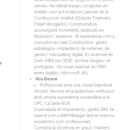
serveis. Ha liderat equips i projectes en
entitats com la Fundación Laboral de la
Construcción, Institut d’Estudis Financers,
Oleart Abogados i Construmática,
aconseguint increments destacats en
facturació i expansió. Té experiència com a
consultor en Lean Construction, gestió
estratègica i implantació de sistemes de
gestió i màrqueting digital. És llicenciat en
Dret i MBA per l’IESE, domina l’anglès i el
e
portuguès, i és usuari avançat de CRM,
eines digitals i Microsoft 365.
Alia Besné
Professional amb una sòlida trajectòria
docent i tècnica en arquitectura i edificació,
amb àmplia experiència universitària a la
UPC i La Salle BCN.
Especialista en implantació i gestió BIM, ha
exercit com a BIM Manager tant en entorns
acadèmics com professionals.
Combina la docència en graus i màsters