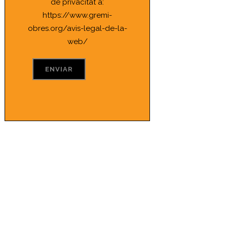
de privacitat a:
https://www.gremi-
obres.org/avis-legal-de-la-
web/