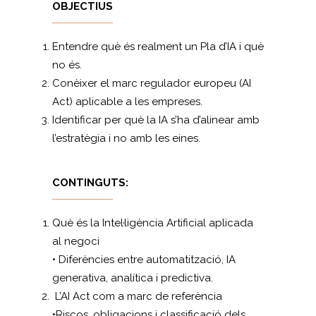
OBJECTIUS
Entendre què és realment un Pla d’IA i què
no és.
Conèixer el marc regulador europeu (AI
Act) aplicable a les empreses.
Identificar per què la IA s’ha d’alinear amb
l’estratègia i no amb les eines.
CONTINGUTS:
Què és la Intel·ligència Artificial aplicada
al negoci
• Diferències entre automatització, IA
generativa, analítica i predictiva.
L’AI Act com a marc de referència
•Riscos, obligacions i classificació dels