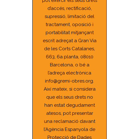
pot exercir els seus drets
d’accés, rectificació,
supressió, limitació del
tractament, oposició i
portabilitat mitjançant
escrit adreçat a Gran Via
de les Corts Catalanes,
663, 6a planta, 08010
Barcelona, o bé a
l’adreça electrònica
info@gremi-obres.org.
Així mateix, si considera
que els seus drets no
han estat degudament
atesos, pot presentar
una reclamació davant
l’Agència Espanyola de
Protecció de Dades