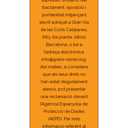
supressió, limitació del
tractament, oposició i
portabilitat mitjançant
escrit adreçat a Gran Via
de les Corts Catalanes,
663, 6a planta, 08010
Barcelona, o bé a
l’adreça electrònica
info@gremi-obres.org.
Així mateix, si considera
que els seus drets no
han estat degudament
atesos, pot presentar
una reclamació davant
l’Agència Espanyola de
Protecció de Dades
(AEPD). Per més
informació referent al